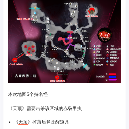
本次地图5个持名怪
《
天顶
》需要击杀该区域的赤裂甲虫
《
天顶
》掉落盾斧觉醒道具