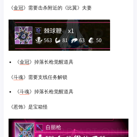
《
金冠
》需要击杀附近的《比翼》夫妻
《
金冠
》掉落长枪觉醒道具
《
斗魂
》需要支线任务解锁
《
斗魂
》掉落长枪觉醒道具
《惹饰》是宝箱怪