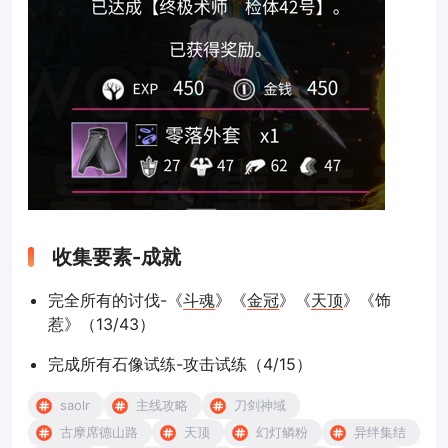
收集要素-成就
完全所有的讨伐-《
斗魂
》《
金冠
》《
天顶
》《饰
惹》（13/43）
完成所有石像试练-攻击试练（4/15）
saolr
主线攻略
刀剑神域
古摩席德山路
天顶
幻灯鳞粉
异绊集结