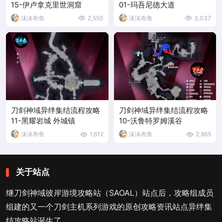
15-伊卢拿克里世洞窟
01-玛吾尼德大道
沫沫布鱼
2,550
沫沫布鱼
3,037
刀剑神域异绊集结流程攻略
刀剑神域异绊集结流程攻略
11-黑耀岩城 外城镇
10-沃鲁特罗姆溪谷
沫沫布鱼
1,612
沫沫布鱼
2,865
关于站点
继刀剑神域彼岸游境攻略站（SAOAL）站点后，攻略组成员
组建的又一个刀剑主机系列游戏的原创攻略资讯站点异绊集
结攻略站诞生了。