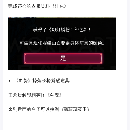
完成还会给衣服染料《
绯色
》
《血贽》掉落长枪觉醒道具
击杀后解锁精英怪《
斗魂
》
来到后面的台子可以捡到《碧琉璃苍玉》