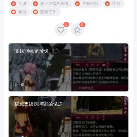
斗魂
犯下过错的爱情
终极术师
绯色
金冠
隐藏任务
5
0
[支线]险峻的珍馐
上一篇
[隐藏支线]知与武的试炼