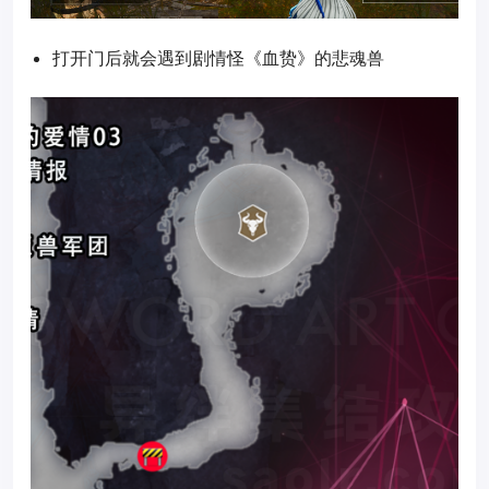
打开门后就会遇到剧情怪《血贽》的悲魂兽