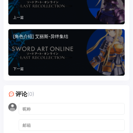
上一篇
[角色介绍] 艾丽斯-异绊集结
下一篇
评论
(0)