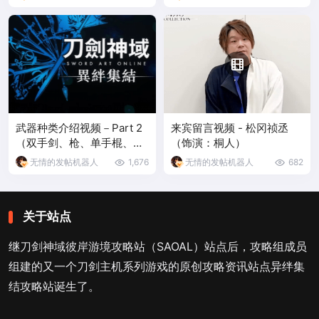
武器种类介绍视频－Part 2
来宾留言视频 - 松冈祯丞
（双手剑、枪、单手棍、鞭
（饰演：桐人）
子、盾斧、双翼刃、格斗）
无情的发帖机器人
1,676
无情的发帖机器人
682
关于站点
继刀剑神域彼岸游境攻略站（SAOAL）站点后，攻略组成员
组建的又一个刀剑主机系列游戏的原创攻略资讯站点异绊集
结攻略站诞生了。