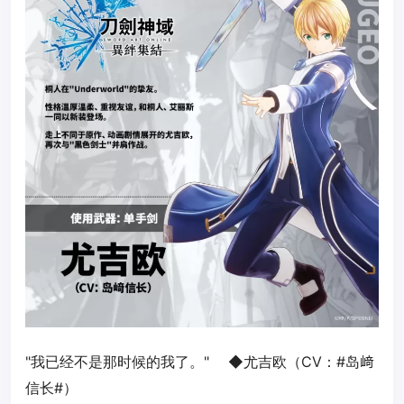
"我已经不是那时候的我了。" ◆尤吉欧（CV：#岛﨑
信长#）