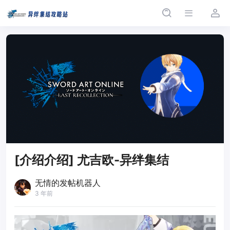
[介绍介绍] 尤吉欧-异绊集结
无情的发帖机器人
3 年前