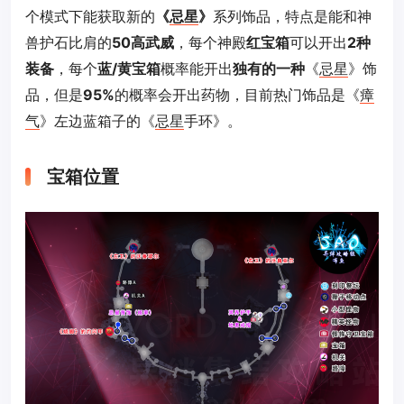
个模式下能获取新的
《
忌星
》
系列饰品，特点是能和神
兽护石比肩的
50高武威
，每个神殿
红宝箱
可以开出
2种
装备
，每个
蓝/黄宝箱
概率能开出
独有的一种
《
忌星
》饰
品，但是
95%
的概率会开出药物，目前热门饰品是《
瘴
气
》左边蓝箱子的《
忌星
手环》。
宝箱位置