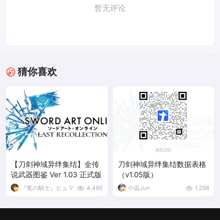
暂无评论
猜你喜欢
【刀剑神域异绊集结】全传
刀剑神域异绊集结数据表格
说武器图鉴 Ver 1.03 正式版
（v1.05版）
『竜の騎士』ヒュマ
4,495
小温Jun
1,298