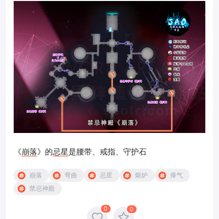
《
崩落
》的
忌星
是腰带、戒指、守护石
崩落
弯曲
忌星
熔炉
瘴气
禁忌神殿
0
0