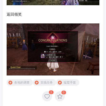
返回领奖
各地的调查
支线任务
猛鹫手套
3
0