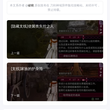
本文系作者 @
破晓
原创发布在 刀剑神域异绊集结攻略站。未经许可，
禁止转载。
[隐藏支线]使菌类失控之人
上一篇
[支线]家族的护身符
下一篇