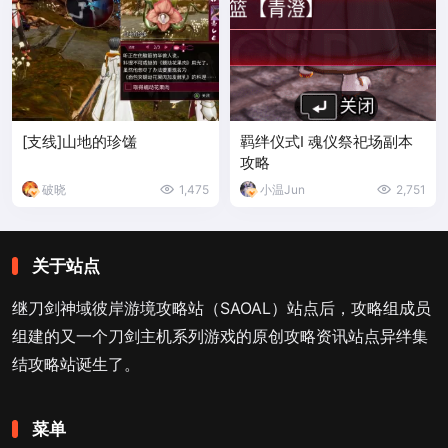
[支线]山地的珍馐
羁绊仪式Ⅰ 魂仪祭祀场副本
攻略
破晓
1,475
小温Jun
2,751
关于站点
继刀剑神域彼岸游境攻略站（SAOAL）站点后，攻略组成员
组建的又一个刀剑主机系列游戏的原创攻略资讯站点异绊集
结攻略站诞生了。
菜单