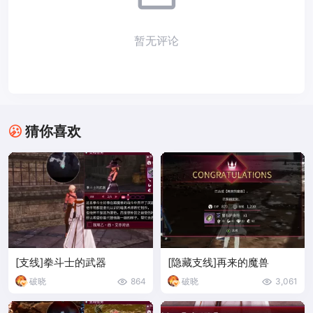
暂无评论
猜你喜欢
[支线]拳斗士的武器
[隐藏支线]再来的魔兽
破晓
864
破晓
3,061