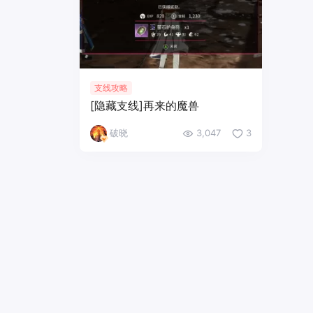
支线攻略
[隐藏支线]再来的魔兽
破晓
3,047
3