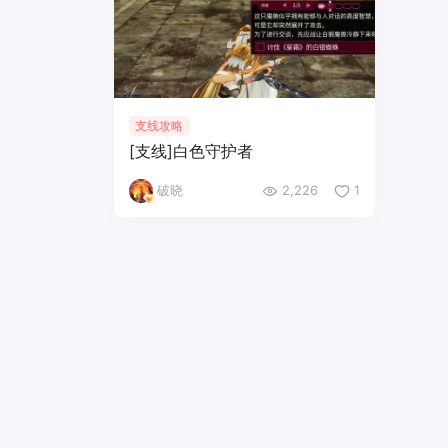
支线攻略
[支线]白色守护者
破晓
2,226
1