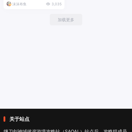
沫沫布鱼
3,035
加载更多
关于站点
继刀剑神域彼岸游境攻略站（SAOAL）站点后，攻略组成员