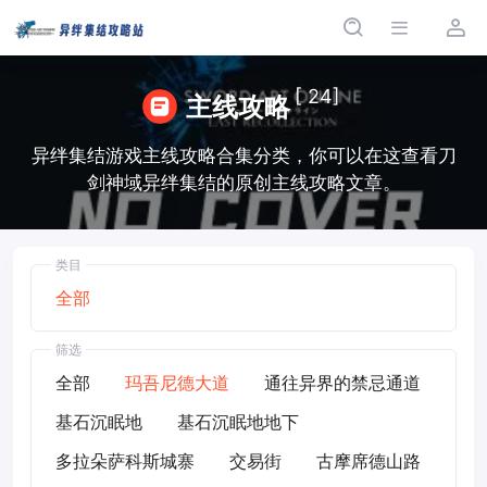
[ 24]
主线攻略
异绊集结游戏主线攻略合集分类，你可以在这查看刀
剑神域异绊集结的原创主线攻略文章。
类目
全部
筛选
全部
玛吾尼德大道
通往异界的禁忌通道
基石沉眠地
基石沉眠地地下
多拉朵萨科斯城寨
交易街
古摩席德山路