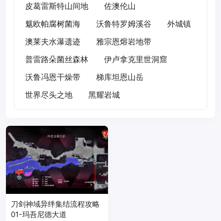
皮葛雷斯特山间地
佐澳伦山
魃欧帕腐树菌海
沃鲁特罗姆溪谷
外城镇
澳莱夫水瀑遗迹
雅宗恩熔岩地带
普雷路朵菌丝森林
伊卢拿克里世洞窟
沃鲁冯恩干燥带
梯库坦恩山岳
世界尽头之地
黑耀岩城
刀剑神域异绊集结流程攻略
01-玛吾尼德大道